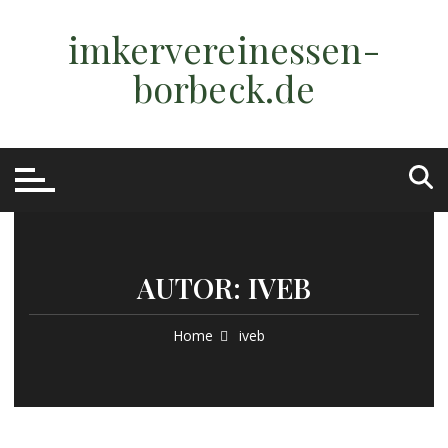
Skip
to
imkervereinessen-
content
borbeck.de
AUTOR:
IVEB
Home
iveb