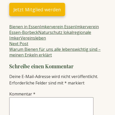
Jetzt Mitglied werden
Bienen in Essen
Imkerverein Essen
Imkerverein
Essen-Borbeck
Naturschutz lokal
regionale
Imker
Vereinsleben
Beitragsnavigation
Next Post
Warum Bienen für uns alle lebenswichtig sind –
meinen Enkeln erklärt
Schreibe einen Kommentar
Deine E-Mail-Adresse wird nicht veröffentlicht.
Erforderliche Felder sind mit
*
markiert
Kommentar
*