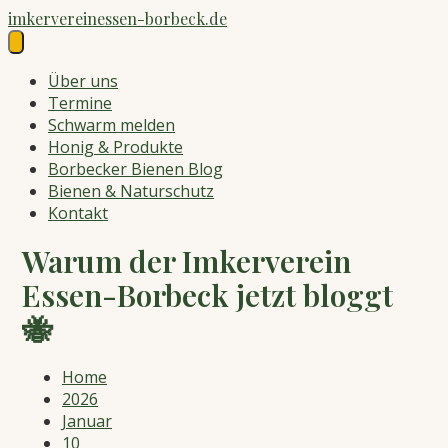
Skip
imkervereinessen-borbeck.de
to
content
Über uns
Termine
Schwarm melden
Honig & Produkte
Borbecker Bienen Blog
Bienen & Naturschutz
Kontakt
Warum der Imkerverein
Essen-Borbeck jetzt bloggt
🐝
Home
2026
Januar
10